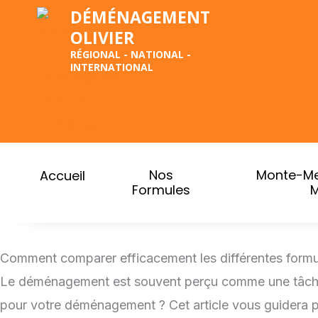
Aller
DÉMÉNAGEMENT
OLIVIER
au
RÉGIONAL - NATIONAL -
contenu
INTERNATIONAL
Nos
Monte-Me
Accueil
Formules
M
Comment comparer efficacement les différentes for
Le déménagement est souvent perçu comme une tâche ar
pour votre déménagement ? Cet article vous guidera po