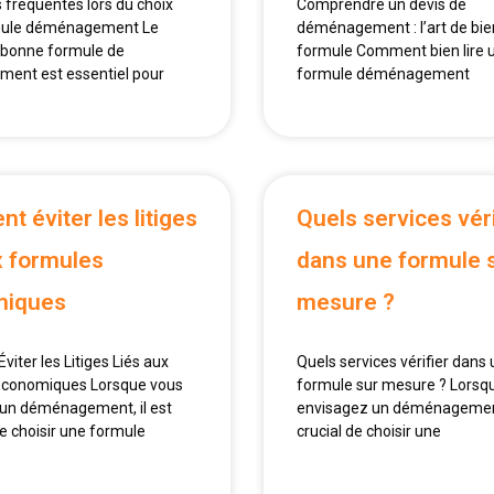
 fréquentes lors du choix
Comprendre un devis de
mule déménagement Le
déménagement : l’art de bien
a bonne formule de
formule Comment bien lire u
ent est essentiel pour
formule déménagement
 éviter les litiges
Quels services véri
x formules
dans une formule 
miques
mesure ?
iter les Litiges Liés aux
Quels services vérifier dans
Économiques Lorsque vous
formule sur mesure ? Lorsq
un déménagement, il est
envisagez un déménagement,
e choisir une formule
crucial de choisir une