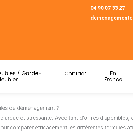
04 90 07 33 27
demenagementol
ubles / Garde-
En
Contact
eubles
France
mules de déménagement ?
due et stressante. Avec tant d’offres disponibles, c
ur comparer efficacement les différentes formules afin