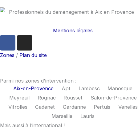
Mentions légales
F
I
a
n
c
s
Zones
/
Plan du site
e
t
b
a
o
g
Parmi nos zones d'intervention :
o
r
Aix-en-Provence
Apt
Lambesc
Manosque
k
a
Meyreuil
Rognac
Rousset
Salon-de-Provence
m
Vitrolles
Cadenet
Gardanne
Pertuis
Venelles
Marseille
Lauris
Mais aussi à l’international !