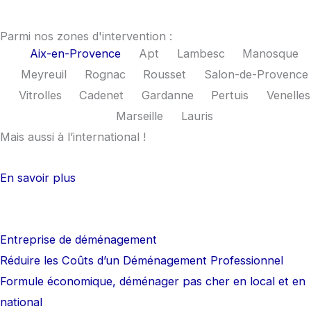
c
s
e
t
Parmi nos zones d'intervention :
Aix-en-Provence
Apt
Lambesc
Manosque
b
a
Meyreuil
Rognac
Rousset
Salon-de-Provence
Vitrolles
Cadenet
Gardanne
Pertuis
Venelles
o
g
Marseille
Lauris
Mais aussi à l’international !
o
r
k
a
En savoir plus
m
Entreprise de déménagement
Réduire les Coûts d’un Déménagement Professionnel
Formule économique, déménager pas cher en local et en
national