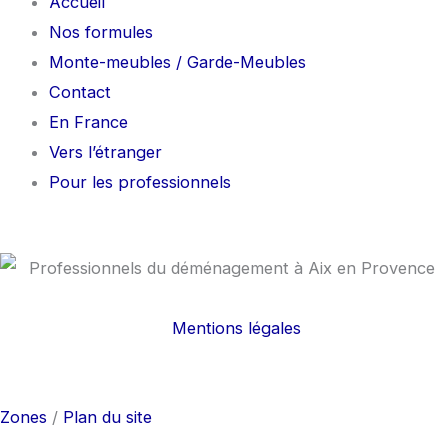
Accueil
Nos formules
Monte-meubles / Garde-Meubles
Contact
En France
Vers l’étranger
Pour les professionnels
Mentions légales
F
I
a
n
Zones
/
Plan du site