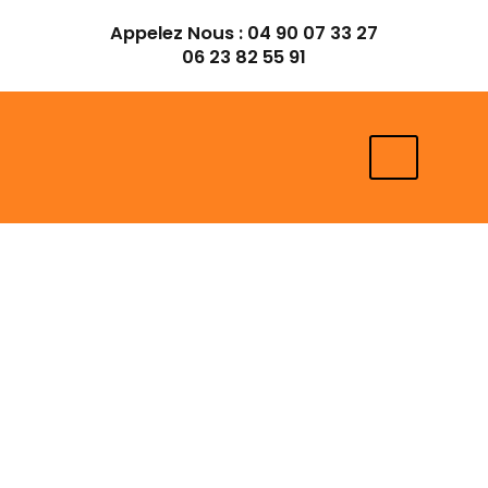
Aller
Appelez Nous :
04 90 07 33 27
au
06 23 82 55 91
contenu