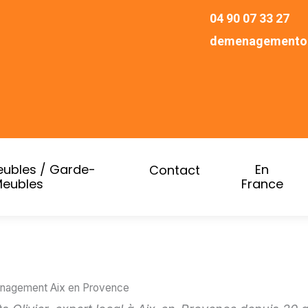
04 90 07 33 27
demenagementol
ubles / Garde-
En
Contact
eubles
France
nagement Aix en Provence