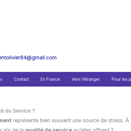
tolivier84@gmail.com
es
Contact
En France
Vers l’étranger
Pour les 
té du Service ?
ment
représente bien souvent une source de stress. À 
 sûr de la
qualité de service
qu’elles offrent ?