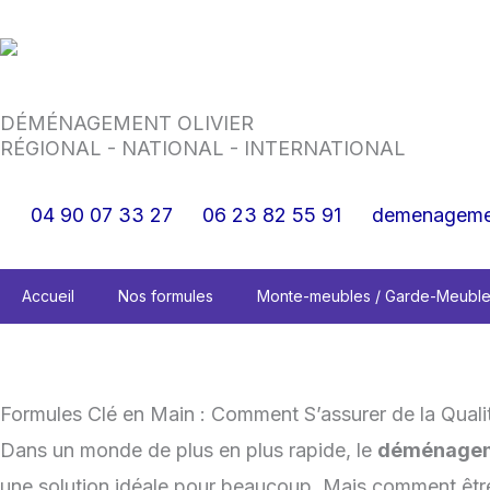
Aller
au
contenu
DÉMÉNAGEMENT OLIVIER
RÉGIONAL - NATIONAL - INTERNATIONAL
04 90 07 33 27
06 23 82 55 91
demenagemen
Accueil
Nos formules
Monte-meubles / Garde-Meubl
Formules Clé en Main : Comment S’assurer de la Quali
Dans un monde de plus en plus rapide, le
déménage
une solution idéale pour beaucoup. Mais comment être