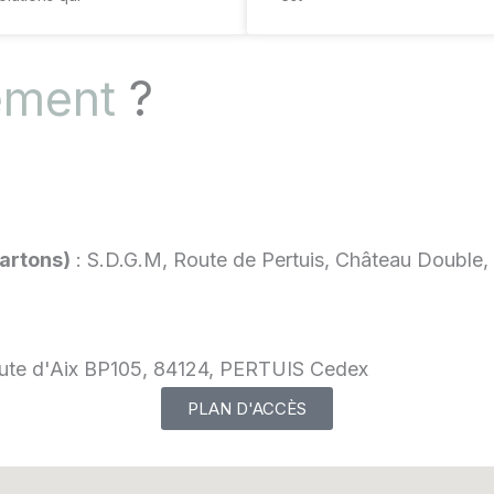
ement
?
artons)
: S.D.G.M, Route de Pertuis, Château Doubl
Route d'Aix BP105, 84124, PERTUIS Cedex
PLAN D'ACCÈS