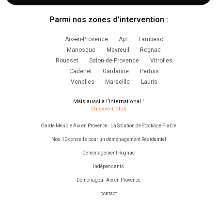
k
a
m
Parmi nos zones d'intervention :
Aix-en-Provence
Apt
Lambesc
Manosque
Meyreuil
Rognac
Rousset
Salon-de-Provence
Vitrolles
Cadenet
Gardanne
Pertuis
Venelles
Marseille
Lauris
Mais aussi à l’international !
En savoir plus
Garde Meuble Aix en Provence : La Solution de Stockage Fiable
Nos 10 conseils pour un déménagement Résidentiel
Déménagement Rognac
Indépendants
Déménageur Aix en Provence
contact