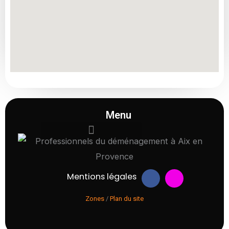
Menu
F
I
Mentions légales
a
n
c
s
Zones
/
Plan du site
e
t
b
a
o
g
o
r