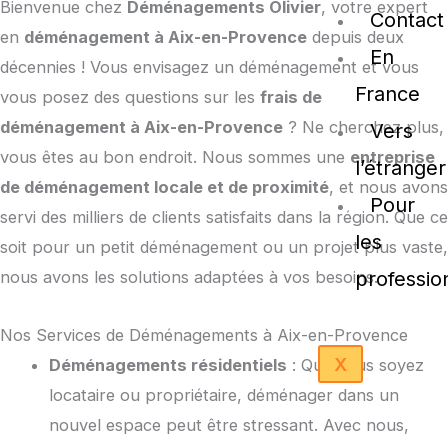
Bienvenue chez
Déménagements Olivier
, votre expert
Contact
en
déménagement à Aix-en-Provence
depuis deux
En
décennies ! Vous envisagez un déménagement et vous
France
vous posez des questions sur les
frais de
déménagement à Aix-en-Provence
? Ne cherchez plus,
Vers
vous êtes au bon endroit. Nous sommes une
entreprise
l’étranger
de déménagement locale et de proximité
, et nous avons
Pour
servi des milliers de clients satisfaits dans la région. Que ce
les
soit pour un petit déménagement ou un projet plus vaste,
nous avons les solutions adaptées à vos besoins.
professio
Nos Services de Déménagements à Aix-en-Provence
X
Déménagements résidentiels
: Que vous soyez
locataire ou propriétaire, déménager dans un
nouvel espace peut être stressant. Avec nous,