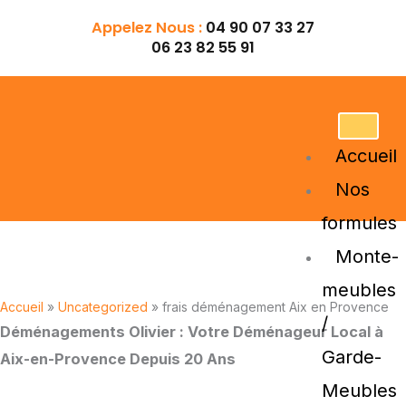
Aller
Appelez Nous :
04 90 07 33 27
au
06 23 82 55 91
contenu
Accueil
Nos
formules
Monte-
frais déménagement Aix en Provence
meubles
Accueil
»
Uncategorized
»
frais déménagement Aix en Provence
/
Déménagements Olivier : Votre Déménageur Local à
Garde-
Aix-en-Provence Depuis 20 Ans
Meubles