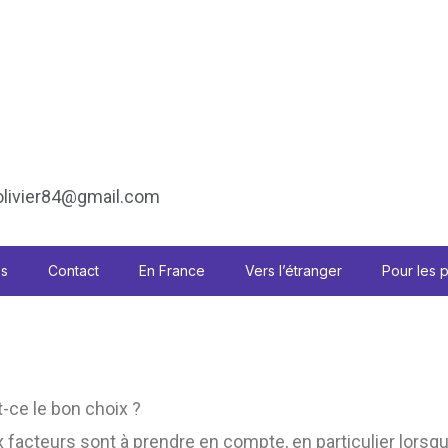
ivier84@gmail.com
es
Contact
En France
Vers l’étranger
Pour les 
t-ce le bon choix ?
 facteurs sont à prendre en compte, en particulier lorsqu