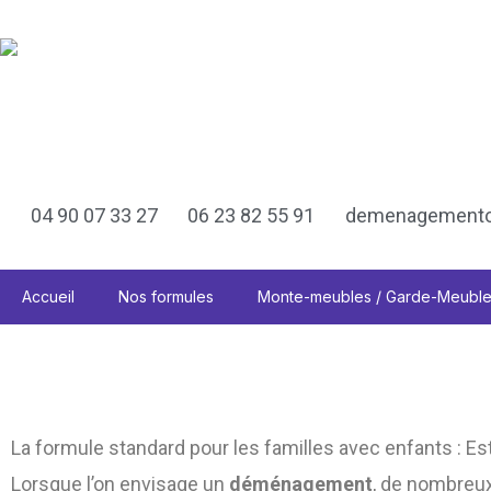
Aller
au
contenu
DÉMÉNAGEMENT OLIVIER
RÉGIONAL - NATIONAL - INTERNATIONAL
04 90 07 33 27
06 23 82 55 91
demenagementol
Accueil
Nos formules
Monte-meubles / Garde-Meubl
La formule standard pour les familles avec enfants : Es
Lorsque l’on envisage un
déménagement
, de nombreux