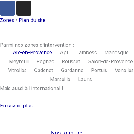
F
I
a
n
c
s
Zones
/
Plan du site
e
t
b
a
o
g
Parmi nos zones d'intervention :
o
r
Aix-en-Provence
Apt
Lambesc
Manosque
k
a
Meyreuil
Rognac
Rousset
Salon-de-Provence
m
Vitrolles
Cadenet
Gardanne
Pertuis
Venelles
Marseille
Lauris
Mais aussi à l’international !
En savoir plus
Nos formules