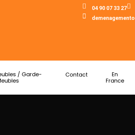
04 90 07 33 27
demenagementol
ubles / Garde-
En
Contact
eubles
France