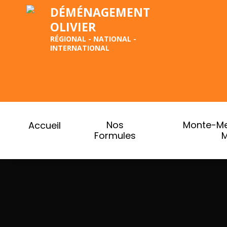
Aller
DÉMÉNAGEMENT
OLIVIER
au
RÉGIONAL - NATIONAL -
contenu
INTERNATIONAL
Nos
Monte-Me
Accueil
Formules
M