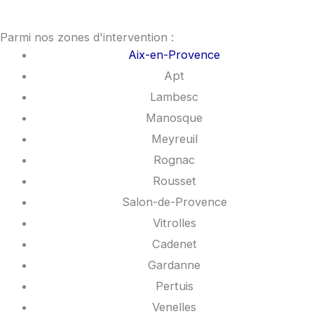
c
s
e
t
Parmi nos zones d'intervention :
Aix-en-Provence
b
a
Apt
Lambesc
o
g
Manosque
Meyreuil
o
r
Rognac
k
a
Rousset
Salon-de-Provence
m
Vitrolles
Cadenet
Gardanne
Pertuis
Venelles