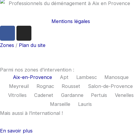
Mentions légales
F
I
a
n
c
s
Zones
/
Plan du site
e
t
b
a
o
g
Parmi nos zones d'intervention :
o
r
Aix-en-Provence
Apt
Lambesc
Manosque
k
a
Meyreuil
Rognac
Rousset
Salon-de-Provence
m
Vitrolles
Cadenet
Gardanne
Pertuis
Venelles
Marseille
Lauris
Mais aussi à l’international !
En savoir plus