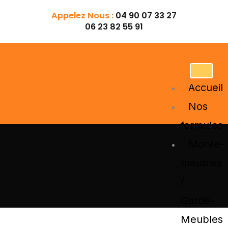
Aller
Appelez Nous :
04 90 07 33 27
au
06 23 82 55 91
contenu
Accueil
Nos
formules
Monte-
meubles
/
Garde-
Meubles