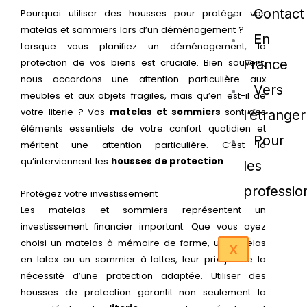
Contact
Pourquoi utiliser des housses pour protéger vos
matelas et sommiers lors d’un déménagement ?
En
Lorsque vous planifiez un déménagement, la
protection de vos biens est cruciale. Bien souvent,
France
nous accordons une attention particulière aux
Vers
meubles et aux objets fragiles, mais qu’en est-il de
votre literie ? Vos
matelas et sommiers
sont des
l’étranger
éléments essentiels de votre confort quotidien et
Pour
méritent une attention particulière. C’est là
qu’interviennent les
housses de protection
.
les
professio
Protégez votre investissement
Les matelas et sommiers représentent un
investissement financier important. Que vous ayez
choisi un matelas à mémoire de forme, un matelas
X
en latex ou un sommier à lattes, leur prix justifie la
nécessité d’une protection adaptée. Utiliser des
housses de protection garantit non seulement la