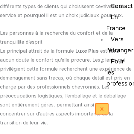
Contact
différents types de clients qui choisissent ce niveau de
service et pourquoi il est un choix judicieux pour eux.
En
France
Les personnes à la recherche du confort et de la
Vers
tranquillité d’esprit
l’étranger
Le principal attrait de la formule
Luxe Plus
est sans
aucun doute le confort qu’elle procure. Les clients qui
Pour
privilégient cette formule recherchent une expérience de
les
déménagement sans tracas, où chaque détail est pris en
professio
charge par des professionnels chevronnés. Les
préoccupations logistiques, l’emballage et le déballage
sont entièrement gérés, permettant ainsi de se
X
concentrer sur d’autres aspects importants de la
transition de leur vie.