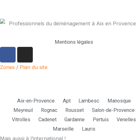
Mentions légales
F
I
a
n
c
s
Zones
/
Plan du site
e
t
b
a
o
g
Parmi nos zones d'intervention :
o
r
Aix-en-Provence
Apt
Lambesc
Manosque
k
a
Meyreuil
Rognac
Rousset
Salon-de-Provence
m
Vitrolles
Cadenet
Gardanne
Pertuis
Venelles
Marseille
Lauris
Mais aussi à l’international !