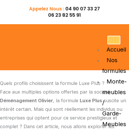
Aller
Appelez Nous :
04 90 07 33 27
au
06 23 82 55 91
contenu
Accueil
Nos
formules
Monte-
Quels profils choisissent la formule Luxe Plus ?
meubles
Face aux multiples options offertes par la société
Déménagement Olivier
, la formule
Luxe Plus
suscite un
/
intérêt certain. Mais qui sont réellement les individus ou
Garde-
entreprises qui optent pour ce service prestigieux et
Meubles
complet ? Dans cet article, nous allons explorer les