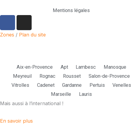
Mentions légales
F
I
a
n
c
s
Zones
/
Plan du site
e
t
b
a
o
g
Parmi nos zones d'intervention :
o
r
Aix-en-Provence
Apt
Lambesc
Manosque
k
a
Meyreuil
Rognac
Rousset
Salon-de-Provence
m
Vitrolles
Cadenet
Gardanne
Pertuis
Venelles
Marseille
Lauris
Mais aussi à l’international !
En savoir plus