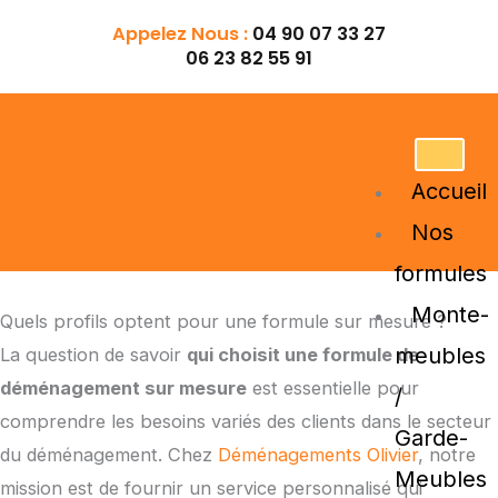
Aller
Appelez Nous :
04 90 07 33 27
au
06 23 82 55 91
contenu
Accueil
Nos
formules
Monte-
Quels profils optent pour une formule sur mesure ?
meubles
La question de savoir
qui choisit une formule de
déménagement sur mesure
est essentielle pour
/
comprendre les besoins variés des clients dans le secteur
Garde-
du déménagement. Chez
Déménagements Olivier
, notre
Meubles
mission est de fournir un service personnalisé qui