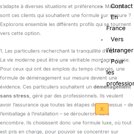
Contact
s’adapte à diverses situations et préférences. Mais qui
sont ces clients qui souhaitent une formule sur mesure ?
En
Explorons ensemble les différents profils qui se tournent
France
vers cette option.
Vers
l’étranger
1. Les particuliers recherchant la tranquillité d’esprit
La vie moderne peut être une véritable montagne russe.
Pour
Pour ceux qui ont des emplois du temps chargés, une
les
formule de déménagement sur mesure devient une
professio
évidence. Ces particuliers souhaitent un
déménagement
sans stress
, géré par des professionnels. Ils veulent
avoir l’assurance que toutes les étapes du processus – de
X
l’emballage à l’installation – se dérouleront sans
encombre. Ils choisissent donc une formule luxe, où tout
est pris en charge, pour pouvoir se concentrer sur