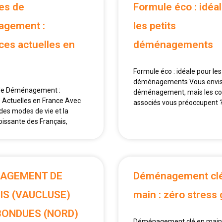
es de
Formule éco : idéa
gement :
les petits
ces actuelles en
déménagements
Formule éco : idéale pour les
déménagements Vous envi
de Déménagement :
déménagement, mais les co
Actuelles en France Avec
associés vous préoccupent 
 des modes de vie et la
oissante des Français,
AGEMENT DE
Déménagement cl
IS (VAUCLUSE)
main : zéro stress 
BONDUES (NORD)
Déménagement clé en main 