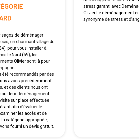
TÉGORIE
stress garanti avec Démén
Olivier Le déménagement es
ARD
synonyme de stress et d’ang
nvisagez de déménager
ouis, un charmant village du
4), pour vous installer à
ns le Nord (59), les
nts Olivier sont là pour
mpagner.
s été recommandés par des
nous avons précédemment
 et des clients nous ont
 pour leur déménagement.
visite sur place effectuée
érant afin d’évaluer le
examiner les accès et de
 la catégorie appropriée,
vons fourni un devis gratuit.