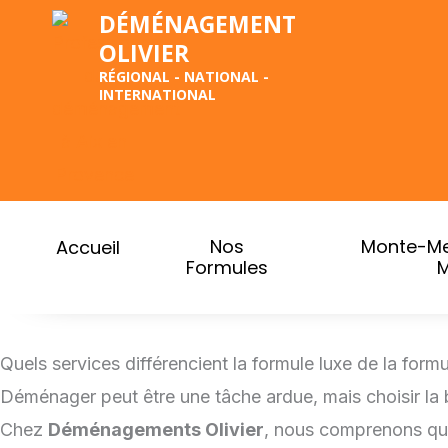
Aller
DÉMÉNAGEMENT
OLIVIER
au
RÉGIONAL - NATIONAL -
contenu
INTERNATIONAL
Nos
Monte-Me
Accueil
Formules
M
Quels services différencient la formule luxe de la fo
Déménager peut être une tâche ardue, mais choisir la
Chez
Déménagements Olivier
, nous comprenons que