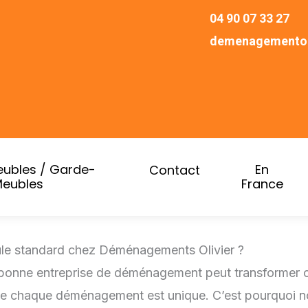
04 90 07 33 27
demenagementol
ubles / Garde-
En
Contact
eubles
France
rmule standard chez Déménagements Olivier ?
 bonne entreprise de déménagement peut transformer ce
 chaque déménagement est unique. C’est pourquoi nou