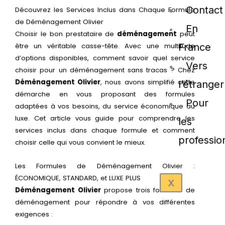
Contact
Découvrez les Services Inclus dans Chaque Formule
de Déménagement Olivier
En
Choisir le bon prestataire de
déménagement
peut
être un véritable casse-tête. Avec une multitude
France
d’options disponibles, comment savoir quel service
Vers
choisir pour un déménagement sans tracas ? Chez
Déménagement Olivier
, nous avons simplifié cette
l’étranger
démarche en vous proposant des formules
Pour
adaptées à vos besoins, du service économique au
luxe. Cet article vous guide pour comprendre les
les
services inclus dans chaque formule et comment
professio
choisir celle qui vous convient le mieux.
Les Formules de Déménagement Olivier :
ÉCONOMIQUE, STANDARD, et LUXE PLUS
X
Déménagement Olivier
propose trois formules de
déménagement pour répondre à vos différentes
exigences :