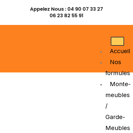
Aller
Appelez Nous :
04 90 07 33 27
au
06 23 82 55 91
contenu
Accueil
Nos
formules
Monte-
meubles
/
Garde-
Meubles