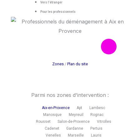
Vers l’étranger
Pour les professionnels
F
I
Mentions légales
a
n
Zones
/
Plan du site
c
s
e
t
Parmi nos zones d'intervention :
b
a
Aix-en-Provence
Apt
Lambesc
Manosque
Meyreuil
Rognac
o
g
Rousset
Salon-de-Provence
Vitrolles
Cadenet
Gardanne
Pertuis
Venelles
Marseille
Lauris