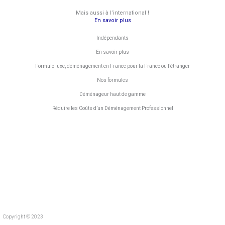
o
r
Mais aussi à l’international !
k
a
En savoir plus
Indépendants
m
En savoir plus
Formule luxe, déménagement en France pour la France ou l’étranger
Nos formules
Déménageur haut de gamme
Réduire les Coûts d’un Déménagement Professionnel
Copyright © 2023