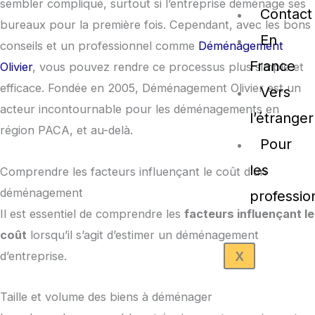
sembler compliqué, surtout si l’entreprise déménage ses
Contact
bureaux pour la première fois. Cependant, avec les bons
En
conseils et un professionnel comme
Déménagement
France
Olivier
, vous pouvez rendre ce processus plus simple et
efficace. Fondée en 2005, Déménagement Olivier est un
Vers
acteur incontournable pour les déménagements en
l’étranger
région PACA, et au-delà.
Pour
les
Comprendre les facteurs influençant le coût d’un
déménagement
professio
Il est essentiel de comprendre les
facteurs influençant le
coût
lorsqu’il s’agit d’estimer un déménagement
X
d’entreprise.
Taille et volume des biens à déménager