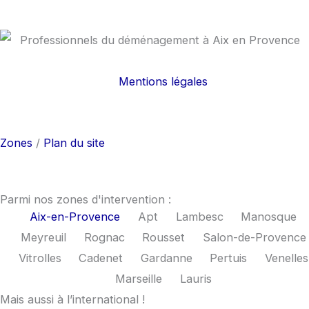
Mentions légales
F
I
a
n
Zones
/
Plan du site
c
s
e
t
Parmi nos zones d'intervention :
Aix-en-Provence
Apt
Lambesc
Manosque
b
a
Meyreuil
Rognac
Rousset
Salon-de-Provence
Vitrolles
Cadenet
Gardanne
Pertuis
Venelles
o
g
Marseille
Lauris
Mais aussi à l’international !