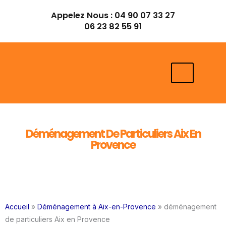
Aller
Appelez Nous :
04 90 07 33 27
au
06 23 82 55 91
contenu
Déménagement De Particuliers Aix En
Provence
Accueil
»
Déménagement à Aix-en-Provence
»
déménagement
de particuliers Aix en Provence