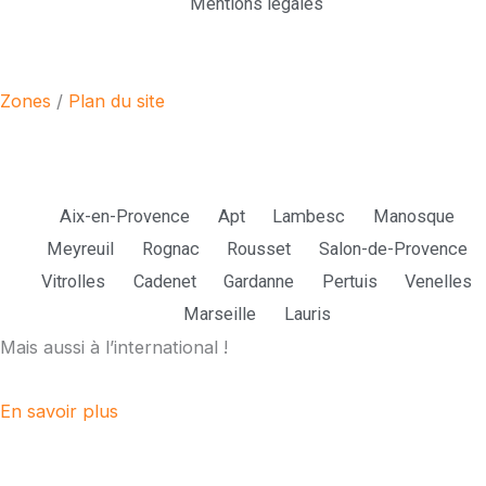
Mentions légales
F
I
a
n
Zones
/
Plan du site
c
s
e
t
Parmi nos zones d'intervention :
Aix-en-Provence
Apt
Lambesc
Manosque
b
a
Meyreuil
Rognac
Rousset
Salon-de-Provence
Vitrolles
Cadenet
Gardanne
Pertuis
Venelles
o
g
Marseille
Lauris
Mais aussi à l’international !
o
r
k
a
En savoir plus
m