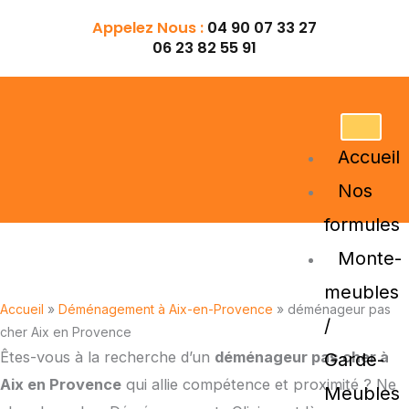
Aller
Appelez Nous :
04 90 07 33 27
au
06 23 82 55 91
contenu
Accueil
Nos
formules
Monte-
déménageur pas cher Aix en Provence
meubles
Accueil
»
Déménagement à Aix-en-Provence
»
déménageur pas
/
cher Aix en Provence
Êtes-vous à la recherche d’un
déménageur pas cher à
Garde-
Aix en Provence
qui allie compétence et proximité ? Ne
Meubles