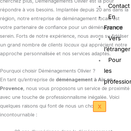
cherchez plus, Déménagements Olivier est là pour
Contact
répondre à vos besoins. Implantée depuis 20 ans dans la
En
région, notre entreprise de déménagement locale est
France
votre partenaire de confiance pour un déménagement
serein. Forts de notre expérience, nous avons su fidéliser
Vers
un grand nombre de
clients locaux
qui apprécient notre
l’étranger
approche personnalisée et nos services adaptés.
Pour
les
Pourquoi choisir Déménagements Olivier ?
En tant qu’entreprise de
déménagement à Aix en
professio
Provence
, nous vous proposons un service de proximité
avec une touche de professionnalisme inégalée. Voici
quelques raisons qui font de nous un choix
X
incontournable :