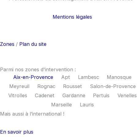
Mentions légales
F
I
a
n
Zones
/
Plan du site
c
s
e
t
Parmi nos zones d'intervention :
Aix-en-Provence
Apt
Lambesc
Manosque
b
a
Meyreuil
Rognac
Rousset
Salon-de-Provence
Vitrolles
Cadenet
Gardanne
Pertuis
Venelles
o
g
Marseille
Lauris
Mais aussi à l’international !
o
r
k
a
En savoir plus