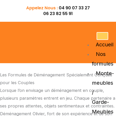
Aller
Appelez Nous :
04 90 07 33 27
au
06 23 82 55 91
contenu
Accueil
Nos
formules
Monte-
Les Formules de Déménagement Spécialement Conçues
meubles
pour les Couples
Lorsque l’on envisage un déménagement en couple,
/
plusieurs paramètres entrent en jeu. Chaque partenaire a
Garde-
ses propres attentes, objets sentimentaux et contraintes.
Meubles
Déménagement Olivier, fort de son expérience et de son