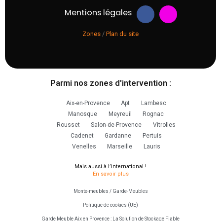
F
I
Mentions légales
a
n
c
s
Zones
/
Plan du site
e
t
b
a
o
g
o
r
k
a
m
Parmi nos zones d'intervention :
Aix-en-Provence
Apt
Lambesc
Manosque
Meyreuil
Rognac
Rousset
Salon-de-Provence
Vitrolles
Cadenet
Gardanne
Pertuis
Venelles
Marseille
Lauris
Mais aussi à l’international !
En savoir plus
Monte-meubles / Garde-Meubles
Politique de cookies (UE)
Garde Meuble Aix en Provence : La Solution de Stockage Fiable