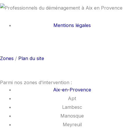
Mentions légales
F
I
a
n
Zones
/
Plan du site
c
s
e
t
Parmi nos zones d'intervention :
Aix-en-Provence
b
a
Apt
Lambesc
o
g
Manosque
Meyreuil