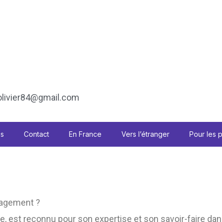
ivier84@gmail.com
es
Contact
En France
Vers l’étranger
Pour les 
nagement ?
use, est reconnu pour son expertise et son savoir-faire