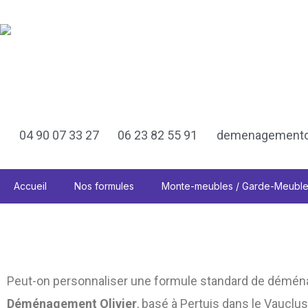
Aller
au
contenu
DÉMÉNAGEMENT OLIVIER
RÉGIONAL - NATIONAL - INTERNATIONAL
04 90 07 33 27
06 23 82 55 91
demenagementol
Accueil
Nos formules
Monte-meubles / Garde-Meubl
Peut-on personnaliser une formule standard de démé
Déménagement Olivier
, basé à Pertuis dans le Vaucl