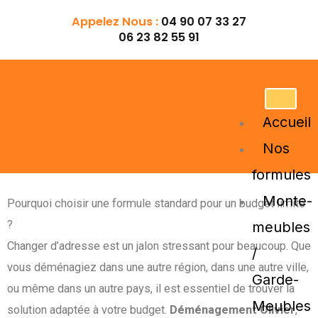
Aller
Appelez Nous :
04 90 07 33 27
au
06 23 82 55 91
contenu
Accueil
Nos
formules
Monte-
Pourquoi choisir une formule standard pour un budget limité
?
meubles
Changer d’adresse est un jalon stressant pour beaucoup. Que
/
vous déménagiez dans une autre région, dans une autre ville,
Garde-
ou même dans un autre pays, il est essentiel de trouver la
Meubles
solution adaptée à votre budget.
Déménagement Olivier
,