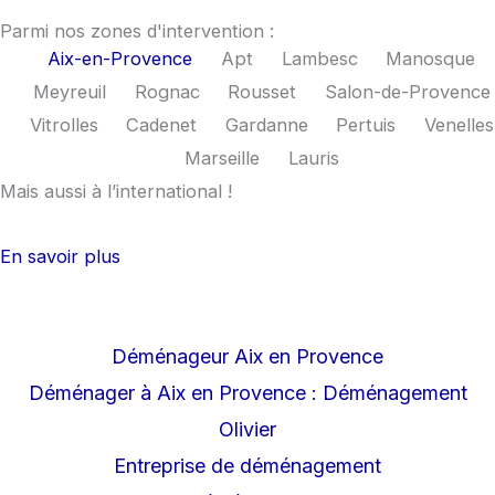
e
t
Parmi nos zones d'intervention :
Aix-en-Provence
Apt
Lambesc
Manosque
b
a
Meyreuil
Rognac
Rousset
Salon-de-Provence
Vitrolles
Cadenet
Gardanne
Pertuis
Venelles
o
g
Marseille
Lauris
Mais aussi à l’international !
o
r
k
a
En savoir plus
m
Déménageur Aix en Provence
Déménager à Aix en Provence : Déménagement
Olivier
Entreprise de déménagement