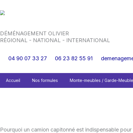
Aller
au
contenu
DÉMÉNAGEMENT OLIVIER
RÉGIONAL - NATIONAL - INTERNATIONAL
04 90 07 33 27
06 23 82 55 91
demenagemen
Accueil
Nos formules
Monte-meubles / Garde-Meubl
Pourquoi un camion capitonné est indispensable pou