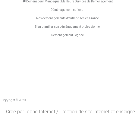
m
🚚 Déménageur Manosque : Meilleurs Services de Déménagement
Déménagement national
Nos déménagements d’entreprises en France
Bien planifier son déménagement professionnel
Déménagement Rognac
Copyright © 2023
Créé par
Icone Internet
/
Création de site internet
et
enseigne