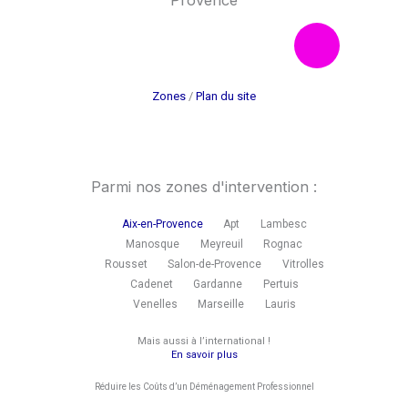
F
I
Mentions légales
a
n
Zones
/
Plan du site
c
s
e
t
Parmi nos zones d'intervention :
b
a
Aix-en-Provence
Apt
Lambesc
Manosque
Meyreuil
Rognac
o
g
Rousset
Salon-de-Provence
Vitrolles
Cadenet
Gardanne
Pertuis
o
r
Venelles
Marseille
Lauris
Mais aussi à l’international !
k
a
En savoir plus
Réduire les Coûts d’un Déménagement Professionnel