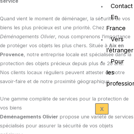
service
Contact
En
Quand vient le moment de déménager, la sécurité de vos
biens les plus précieux est une priorité. Chez
France
Déménagements Olivier
, nous comprenons l’importance
Vers
de protéger vos objets les plus chers. Située à
Aix en
l’étranger
Provence
, notre entreprise locale est spécialisée dans la
Pour
protection des objets précieux depuis plus de 20 ans.
les
Nos clients locaux réguliers peuvent attester de notre
savoir-faire et de notre proximité géographique.
professio
Une gamme complète de services pour la protection de
vos biens
X
Déménagements Olivier
propose une variété de services
spécialisés pour assurer la sécurité de vos objets