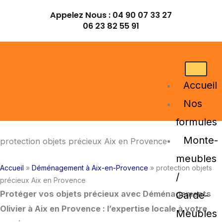
Aller
Appelez Nous :
04 90 07 33 27
au
06 23 82 55 91
contenu
Accueil
Nos
formules
Monte-
protection objets précieux Aix en Provence
meubles
Accueil
»
Déménagement à Aix-en-Provence
»
protection objets
/
précieux Aix en Provence
Protéger vos objets précieux avec Déménagements
Garde-
Olivier à Aix en Provence : l’expertise locale à votre
Meubles