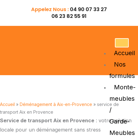
Aller
Appelez Nous :
04 90 07 33 27
au
06 23 82 55 91
contenu
Accueil
Nos
formules
Monte-
service de transport Aix en Provence
meubles
Accueil
»
Déménagement à Aix-en-Provence
»
service de
/
transport Aix en Provence
Service de transport Aix en Provence
: votre solution
Garde-
locale pour un déménagement sans stress
Meubles