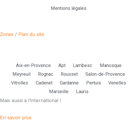
Mentions légales
F
I
a
n
Zones
/
Plan du site
c
s
e
t
Parmi nos zones d'intervention :
Aix-en-Provence
Apt
Lambesc
Manosque
b
a
Meyreuil
Rognac
Rousset
Salon-de-Provence
Vitrolles
Cadenet
Gardanne
Pertuis
Venelles
o
g
Marseille
Lauris
Mais aussi à l’international !
o
r
k
a
En savoir plus