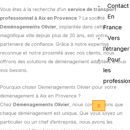
Contact
Vous êtes à la recherche d’un
service de transport
En
professionnel à Aix en Provence
? La société
Déménagements Olivier
, implantée dans cette
France
magnifique ville depuis plus de 20 ans, est votre
Vers
partenaire de confiance. Grâce à notre expertise
l’étranger
reconnue et notre proximité avec nos clients, nous
Pour
offrons des solutions de déménagement adaptées à tous
les
vos besoins.
professio
Pourquoi choisir Déménagements Olivier pour votre
déménagement à Aix en Provence ?
Chez
Déménagements Olivier
, nous comprenons que
X
chaque déménagement est unique. Que vous soyez un
particulier ou un chef d’entreprise, nous avons les