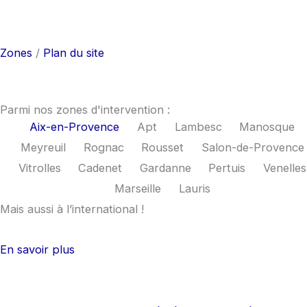
F
I
a
n
Zones
/
Plan du site
c
s
e
t
Parmi nos zones d'intervention :
Aix-en-Provence
Apt
Lambesc
Manosque
b
a
Meyreuil
Rognac
Rousset
Salon-de-Provence
Vitrolles
Cadenet
Gardanne
Pertuis
Venelles
o
g
Marseille
Lauris
Mais aussi à l’international !
o
r
k
a
En savoir plus
m