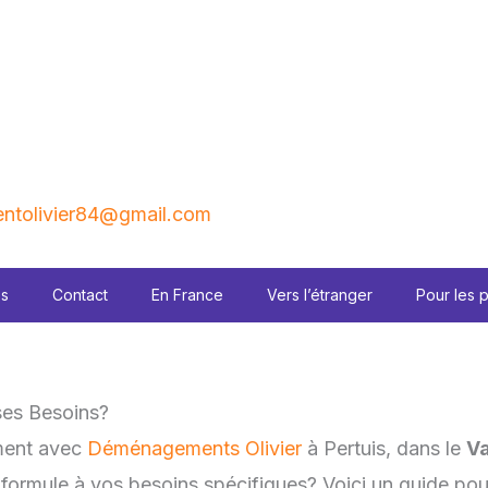
tolivier84@gmail.com
es
Contact
En France
Vers l’étranger
Pour les 
ses Besoins?
ment avec
Déménagements Olivier
à Pertuis, dans le
V
ormule à vos besoins spécifiques? Voici un guide pour