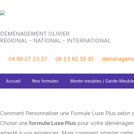
Aller
au
contenu
DÉMÉNAGEMENT OLIVIER
RÉGIONAL - NATIONAL - INTERNATIONAL
04 90 07 33 27
06 23 82 55 91
demenagemen
Accueil
Nos formules
Monte-meubles / Garde-Meubl
Comment Personnaliser une Formule Luxe Plus selon 
Choisir une
formule Luxe Plus
pour votre déménage
adapté à vos exigences. Mais comment adapter cette f