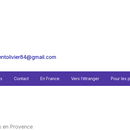
tolivier84@gmail.com
es
Contact
En France
Vers l’étranger
Pour les 
x en Provence