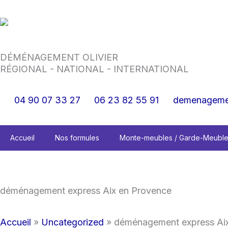
Aller
au
contenu
DÉMÉNAGEMENT OLIVIER
RÉGIONAL - NATIONAL - INTERNATIONAL
04 90 07 33 27
06 23 82 55 91
demenagemen
Accueil
Nos formules
Monte-meubles / Garde-Meubl
déménagement express Aix en Provence
Accueil
»
Uncategorized
»
déménagement express Ai