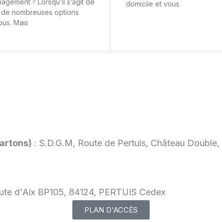
gement ? Lorsqu’il s’agit de
domicile et vous
 de nombreuses options
vous. Mais
artons)
: S.D.G.M, Route de Pertuis, Château Doubl
Route d'Aix BP105, 84124, PERTUIS Cedex
PLAN D'ACCÈS