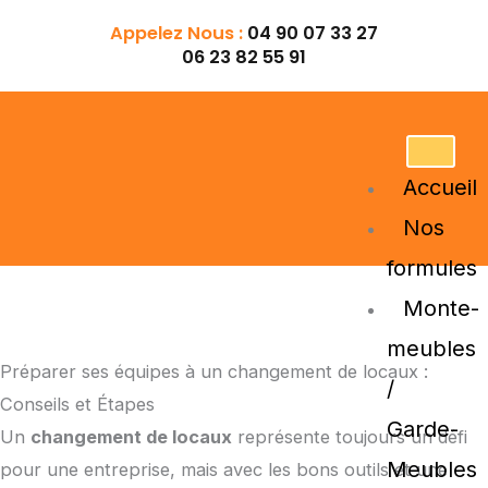
Aller
Appelez Nous :
04 90 07 33 27
au
06 23 82 55 91
contenu
Accueil
Nos
formules
Monte-
meubles
Préparer ses équipes à un changement de locaux :
/
Conseils et Étapes
Garde-
Un
changement de locaux
représente toujours un défi
Meubles
pour une entreprise, mais avec les bons outils et une