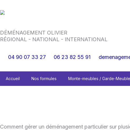
Aller
au
contenu
DÉMÉNAGEMENT OLIVIER
RÉGIONAL - NATIONAL - INTERNATIONAL
04 90 07 33 27
06 23 82 55 91
demenagemen
Accueil
Nos formules
Monte-meubles / Garde-Meubl
Comment gérer un déménagement particulier sur plusie