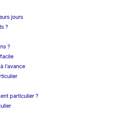
urs jours
ts ?
ons ?
facile
à l’avance
iculier
nt particulier ?
ulier