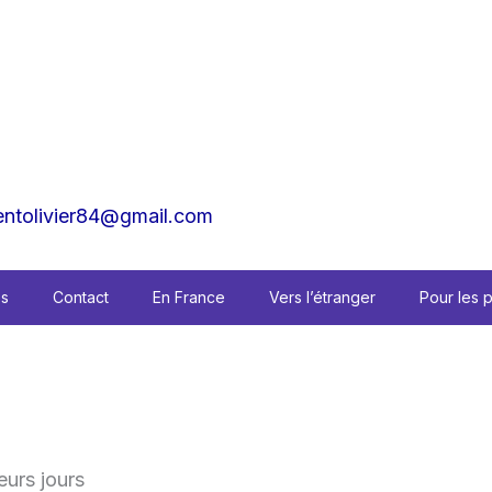
tolivier84@gmail.com
es
Contact
En France
Vers l’étranger
Pour les 
urs jours