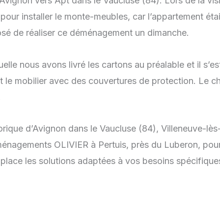
non vers Apt dans le Vaucluse (84). Lors de la visit
pour installer le monte-meubles, car l’appartement était
posé de réaliser ce déménagement un dimanche.
lle nous avons livré les cartons au préalable et il s’es
ut le mobilier avec des couvertures de protection. Le
.
orique d’Avignon dans le Vaucluse (84), Villeneuve-lè
ménagements OLIVIER à Pertuis, près du Luberon, pour
ace les solutions adaptées à vos besoins spécifique