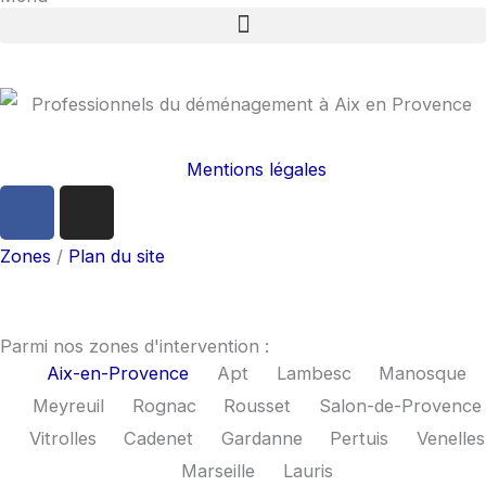
Mentions légales
F
I
a
n
c
s
Zones
/
Plan du site
e
t
b
a
o
g
Parmi nos zones d'intervention :
o
r
Aix-en-Provence
Apt
Lambesc
Manosque
k
a
Meyreuil
Rognac
Rousset
Salon-de-Provence
m
Vitrolles
Cadenet
Gardanne
Pertuis
Venelles
Marseille
Lauris