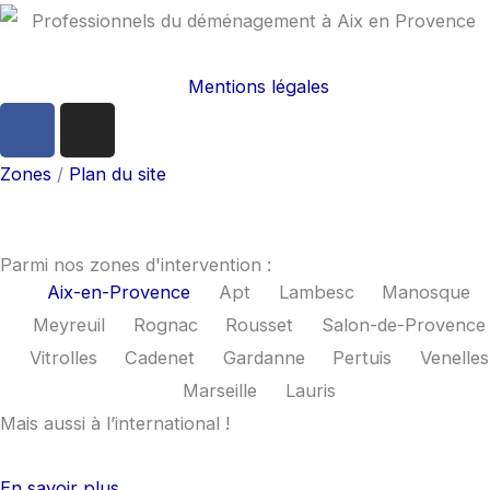
Mentions légales
F
I
a
n
c
s
Zones
/
Plan du site
e
t
b
a
o
g
Parmi nos zones d'intervention :
o
r
Aix-en-Provence
Apt
Lambesc
Manosque
k
a
Meyreuil
Rognac
Rousset
Salon-de-Provence
m
Vitrolles
Cadenet
Gardanne
Pertuis
Venelles
Marseille
Lauris
Mais aussi à l’international !
En savoir plus