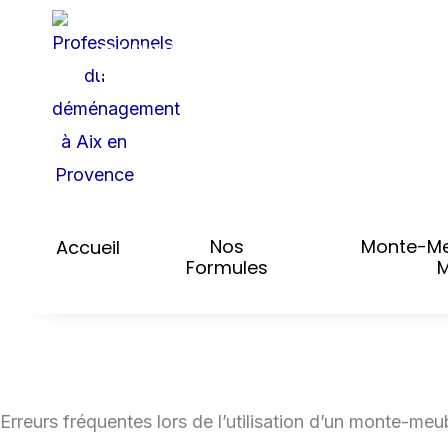
Aller
DÉMÉNAGEMENT
OLIVIER
au
RÉGIONAL - NATIONAL -
contenu
INTERNATIONAL
Nos
Monte-Me
Accueil
Formules
M
Erreurs fréquentes lors de l’utilisation d’un monte-meu