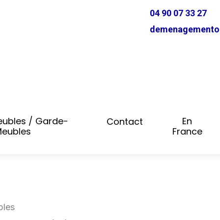
04 90 07 33 27
demenagementol
ubles / Garde-
En
Contact
eubles
France
bles