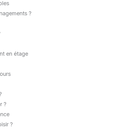
bles
énagements ?
?
t en étage
tours
?
r ?
ence
sir ?