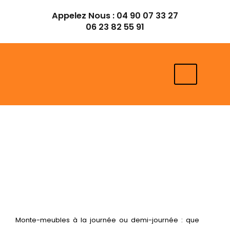
Aller
Appelez Nous :
04 90 07 33 27
au
06 23 82 55 91
contenu
Monte-meubles à la journée ou demi-journée : que