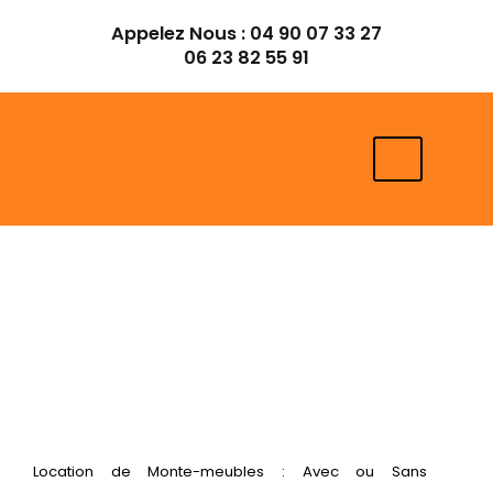
Aller
Appelez Nous :
04 90 07 33 27
au
06 23 82 55 91
contenu
Location de Monte-meubles : Avec ou Sans