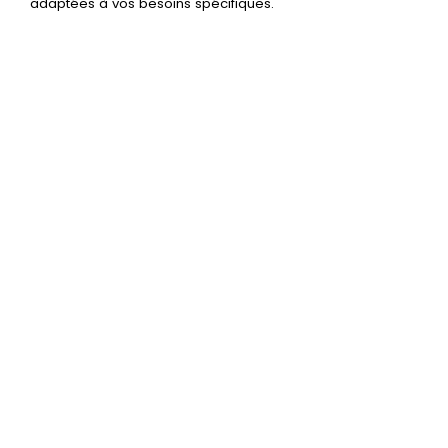
adaptées à vos besoins spécifiques.
Découvrez nos formules