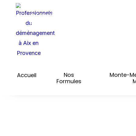
Aller
DÉMÉNAGEMENT
OLIVIER
au
RÉGIONAL - NATIONAL -
contenu
INTERNATIONAL
Nos
Monte-Me
Accueil
Formules
M