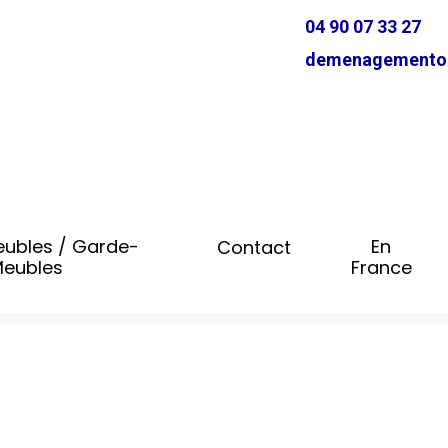
04 90 07 33 27
demenagementol
ubles / Garde-
En
Contact
eubles
France