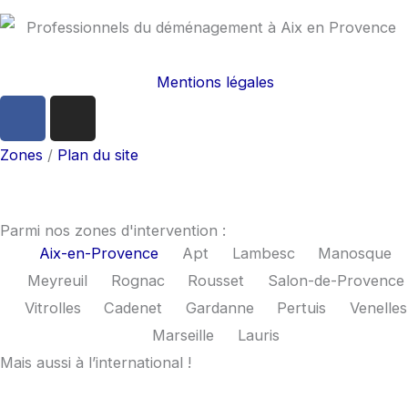
Mentions légales
F
I
a
n
c
s
Zones
/
Plan du site
e
t
b
a
o
g
Parmi nos zones d'intervention :
o
r
Aix-en-Provence
Apt
Lambesc
Manosque
k
a
Meyreuil
Rognac
Rousset
Salon-de-Provence
m
Vitrolles
Cadenet
Gardanne
Pertuis
Venelles
Marseille
Lauris
Mais aussi à l’international !